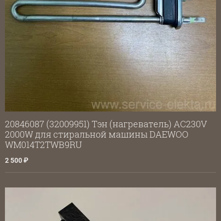
20846087 (32009951) Тэн (нагреватель) AC230V
2000W для стиральной машины DAEWOO
WM014T2TWB9RU
2 500